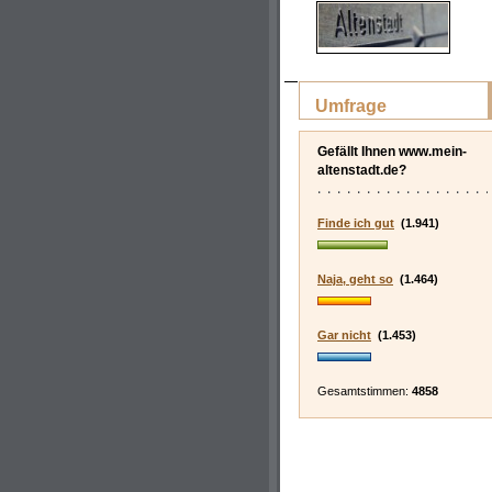
Umfrage
Gefällt Ihnen www.mein-
altenstadt.de?
Finde ich gut
(1.941)
Naja, geht so
(1.464)
Gar nicht
(1.453)
Gesamtstimmen:
4858