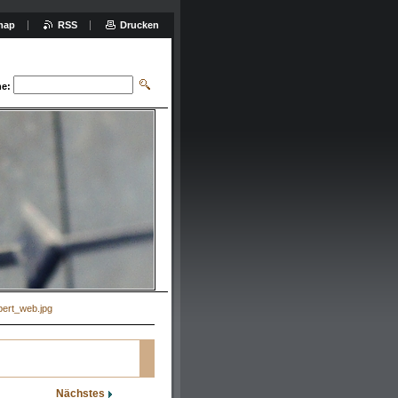
map
RSS
Drucken
e:
ert_web.jpg
Nächstes