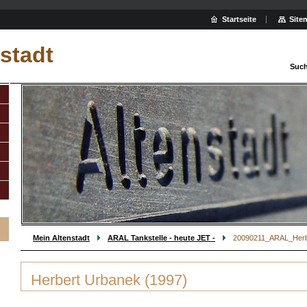
Startseite
Site
stadt
Such
Mein Altenstadt
ARAL Tankstelle - heute JET -
20090211_ARAL_Herb
Herbert Urbanek (1997)